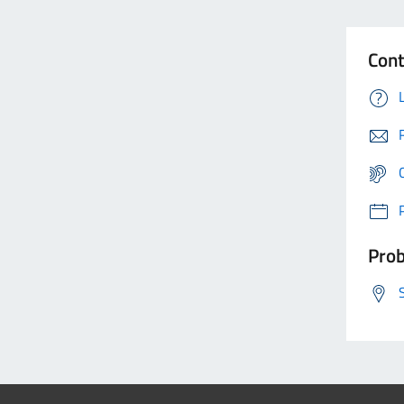
Cont
Prob