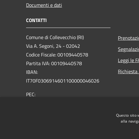
Documenti e dati
CONTATTI
Comune di Collevecchio (RI)
Prenotaz
Via A. Segoni, 24 - 02042
Segnalazi
Codice Fiscale: 00109440578
Leggi le 
Partita IVA: 00109440578
Richiesta
IBAN:
IT70F0306914601100000046026
PEC:
info@pec.comune.collevecchio.ri.it
Centralino Unico: +39 0765 578018
Questo sito 
alla navig