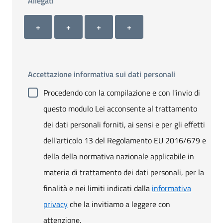
Allegati
Allegato 1
Allegato 2
Allegato 3
Allegato 4
+ Carica allegato 1
+ Carica allegato 2
+ Carica allegato 3
+ Carica allegato 4
+
+
+
+
Accettazione informativa sui dati personali
Procedendo con la compilazione e con l'invio di
questo modulo Lei acconsente al trattamento
dei dati personali forniti, ai sensi e per gli effetti
dell'articolo 13 del Regolamento EU 2016/679 e
della della normativa nazionale applicabile in
materia di trattamento dei dati personali, per la
finalità e nei limiti indicati dalla
informativa
privacy
che la invitiamo a leggere con
attenzione.