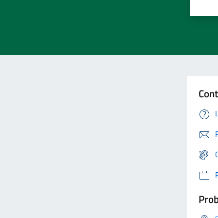
Cont
Prob