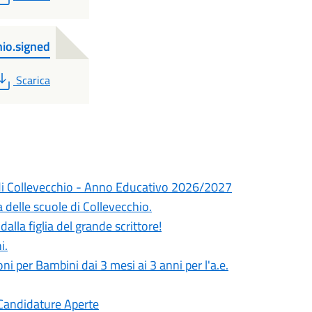
io.signed
PDF
Scarica
i di Collevecchio - Anno Educativo 2026/2027
delle scuole di Collevecchio.
dalla figlia del grande scrittore!
i.
oni per Bambini dai 3 mesi ai 3 anni per l'a.e.
 Candidature Aperte