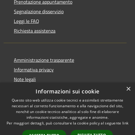
Prenotazione appuntamento
Segnalazione disservizio
Leggi le FAQ
Richiesta assistenza
Amministrazione trasparente
Informativa privacy
Note legali
×
Dichiarazione di accessibilità
Informazioni sui cookie
Questo sito web utilizza cookie tecnici e assimilati strettamente
necessari al corretto funzionamento e alla navigazione del sito,
nonché un cookie tecnico analitico al solo fine di elaborare
informazioni statistiche, aggregate e anonime.
RSS
Copyright © 2026 • Comune di
Per maggiori dettagli, può consultare la cookie policy al seguente
link
Accessibilità
Collevecchio • Powered by
Privacy
Municipium
Accesso
•