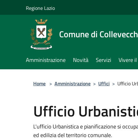
Salta al contenuto principale
Regione Lazio
Comune di Collevecch
Amministrazione
Novità
Servizi
Vivere 
Home
>
Amministrazione
>
Uffici
>
Ufficio Ur
Ufficio Urbanisti
L'ufficio Urbanistica e pianificazione si occu
ed edilizia del territorio comunale.