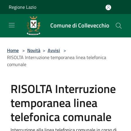
Salta al contenuto principale
Regione Lazio
Comune di Collevecchio
Home
>
Novità
>
Avvisi
>
RISOLTA Interruzione temporanea linea telefonica
comunale
RISOLTA Interruzione
temporanea linea
telefonica comunale
Interruzione alla linea telefonica comunale in corso di