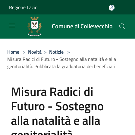
Salta al contenuto principale
Regione Lazio
Comune di Collevecchio
Home
>
Novità
>
Notizie
>
Misura Radici di Futuro - Sostegno alla natalità e alla
genitorialità. Pubblicata la graduatoria dei beneficiari.
Misura Radici di
Futuro - Sostegno
alla natalità e alla
genitorialità.