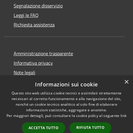
Segnalazione disservizio
Leggi le FAQ
Richiesta assistenza
Amministrazione trasparente
Informativa privacy
Note legali
×
Dichiarazione di accessibilità
Informazioni sui cookie
Questo sito web utilizza cookie tecnici e assimilati strettamente
necessari al corretto funzionamento e alla navigazione del sito,
nonché un cookie tecnico analitico al solo fine di elaborare
informazioni statistiche, aggregate e anonime.
RSS
Copyright © 2026 • Comune di
Per maggiori dettagli, può consultare la cookie policy al seguente
link
Accessibilità
Collevecchio • Powered by
Privacy
Municipium
Accesso
•
RIFIUTA TUTTO
ACCETTA TUTTO