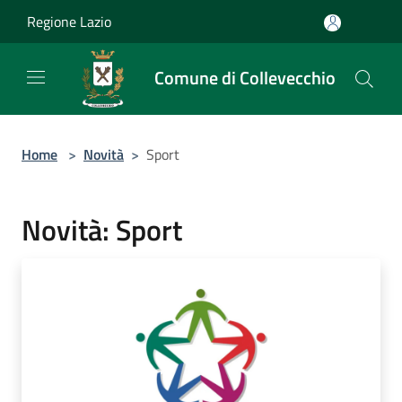
Salta al contenuto principale
Regione Lazio
Comune di Collevecchio
Home
>
Novità
>
Sport
Novità: Sport